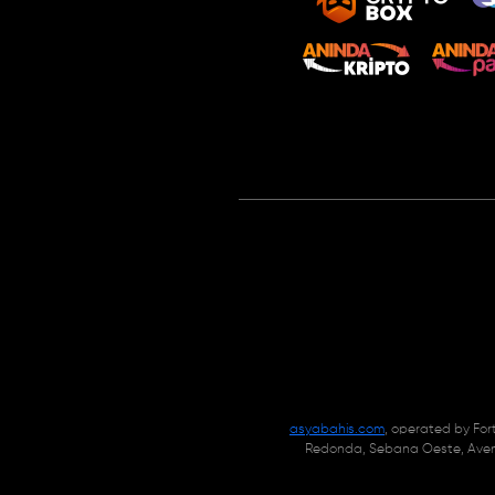
asyabahis.com
, operated by For
Redonda, Sebana Oeste, Avenid