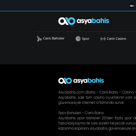
Canlı Bahisler
Spor
Canlı Casino
Asyabahis.com | Bahis - Canlı Bahis - Casino 
Asyabahis, size tüm casino oyunlarının yanı s
güvencesiyle internet ortamında sunar.
Spor Bahisleri - Canlı Bahis
Asyabahis spor bahisleri 20'den fazla spor 
fazla karşılaşma ile size sürekli heyecan sunuyo
kazanma kapılarını Asyabahis güvencesiyle ara