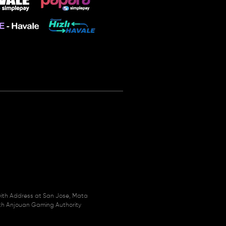
 with Address at San Jose, Mata
ith Anjouan Gaming Authority