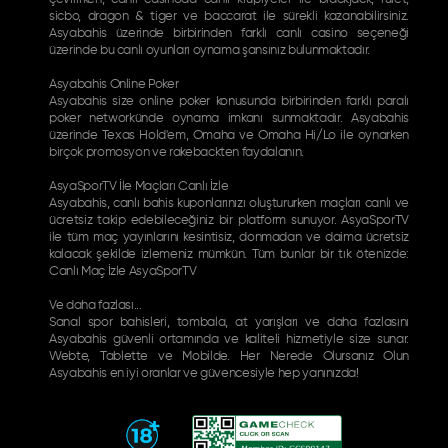
sicbo, dragon & tiger ve baccarat ile sürekli kazanabilirsiniz.
Asyabahis üzerinde birbirinden farklı canlı casino seçeneği
üzerinde bu canlı oyunları oynama şansınız bulunmaktadır.
Asyabahis Online Poker
Asyabahis size online poker konusunda birbirinden farklı paralı
poker networkünde oynama imkanı sunmaktadır. Asyabahis
üzerinde Texas Hold'em, Omaha ve Omaha Hi/Lo ile oynarken
birçok promosyon ve rakebackten faydalanın.
AsyaSporTV İle Maçları Canlı İzle
Asyabahis, canlı bahis kuponlarınızı oluştururken maçları canlı ve
ücretsiz takip edebileceğiniz bir platform sunuyor. AsyaSporTV
ile tüm maç yayınlarını kesintisiz, donmadan ve daima ücretsiz
kalacak şekilde izlemeniz mümkün. Tüm bunlar bir tık ötenizde:
Canlı Maç İzle AsyaSporTV
Ve daha fazlası...
Sanal spor bahisleri, tombala, at yarışları ve daha fazlasını
Asyabahis güvenli ortamında ve kaliteli hizmetiyle size sunar.
Webte, Tablette ve Mobilde. Her Nerede Olursanız Olun
Asyabahis en iyi oranlar ve güvencesiyle hep yanınızda!