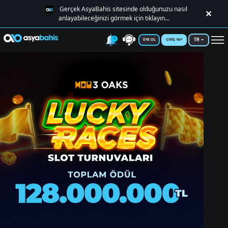
Gerçek AsyaBahis sitesinde olduğunuzu nasıl
✕
anlayabileceğinizi görmek için tıklayın...
1
TR
ÜYE OL
GİRİŞ YAP