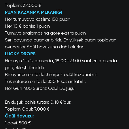
Toplam: 32.000 €
PUAN KAZANMA MEKANİĞİ
Her turnuvaya katılım: 150 puan
Her 10 € bahis: 1 puan
Turnuva sıralamasına göre ekstra puan
Seri boyunca puanlar birikir. En yüksek puanı toplayan
oyuncular ödül havuzuna dahil olurlar.
LUCKY DROPS
Her ayın 1–7’si arasında, 18.00–23.00 saatleri arasında
gerçekleştirilecektir.
Bir oyuncu en fazla 3 sürpriz ödül kazanabilir.
Tek seferde en fazla 350 € kazanılabilir.
Her Gün 400 Sürpriz Ödül Düşüşü
En düşük bahis tutarı: 0.10 €’dur.
Toplam Ödül: 7.000 €
Ödül Havuzu:
1 adet 500 €