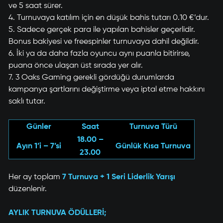
ve 5 saat sürer.
4. Turnuvaya katılım için en düşük bahis tutarı 0.10 €’dur.
5. Sadece gerçek para ile yapılan bahisler geçerlidir.
Bonus bakiyesi ve freespinler turnuvaya dahil değildir.
6. İki ya da daha fazla oyuncu aynı puanla bitirirse,
puana önce ulaşan üst sırada yer alır.
7. 3 Oaks Gaming gerekli gördüğü durumlarda
kampanya şartlarını değiştirme veya iptal etme hakkını
saklı tutar.
Günler
Saat
Turnuva Türü
18.00 –
Ayın 1’i – 7’si
Günlük Kısa Turnuva
23.00
Her ay toplam
7 Turnuva + 1 Seri Liderlik Yarışı
düzenlenir.
AYLIK TURNUVA ÖDÜLLERİ;