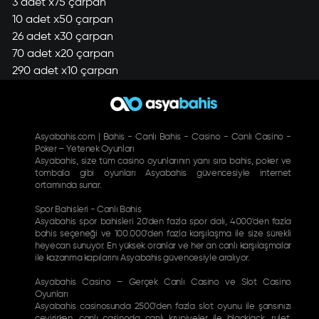
3 adet x75 çarpan
10 adet x50 çarpan
26 adet x30 çarpan
70 adet x20 çarpan
290 adet x10 çarpan
Asyabahis.com | Bahis - Canlı Bahis - Casino - Canlı Casino -
Poker – Yetenek Oyunları
Asyabahis, size tüm casino oyunlarının yanı sıra bahis, poker ve
tombala gibi oyunları Asyabahis güvencesiyle internet
ortamında sunar.
Spor Bahisleri - Canlı Bahis
Asyabahis spor bahisleri 20'den fazla spor dalı, 4000'den fazla
bahis seçeneği ve 100.000'den fazla karşılaşma ile size sürekli
heyecan sunuyor. En yüksek oranlar ve her an canlı karşılaşmalar
ile kazanma kapılarını Asyabahis güvencesiyle aralıyor.
Asyabahis Casino – Gerçek Canlı Casino ve Slot Casino
Oyunları
Asyabahis casinosunda 2500'den fazla slot oyunu ile şansınızı
çevirirken, canlı casinoda canlı krupiyeler ile blackjack, rulet,