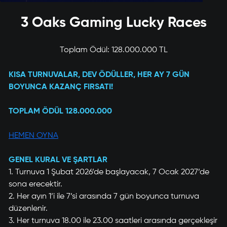
3 Oaks Gaming Lucky Races
Toplam Ödül: 128.000.000 TL
KISA TURNUVALAR, DEV ÖDÜLLER, HER AY 7 GÜN
BOYUNCA KAZANÇ FIRSATI!
TOPLAM ÖDÜL 128.000.000
HEMEN OYNA
GENEL KURAL VE ŞARTLAR
1. Turnuva 1 Şubat 2026’de başlayacak, 7 Ocak 2027’de
sona erecektir.
2. Her ayın 1’i ile 7’si arasında 7 gün boyunca turnuva
düzenlenir.
3. Her turnuva 18.00 ile 23.00 saatleri arasında gerçekleşir