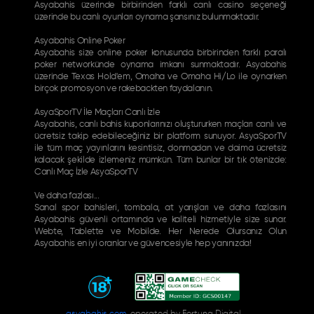
Asyabahis üzerinde birbirinden farklı canlı casino seçeneği
üzerinde bu canlı oyunları oynama şansınız bulunmaktadır.
Asyabahis Online Poker
Asyabahis size online poker konusunda birbirinden farklı paralı
poker networkünde oynama imkanı sunmaktadır. Asyabahis
üzerinde Texas Hold'em, Omaha ve Omaha Hi/Lo ile oynarken
birçok promosyon ve rakebackten faydalanın.
AsyaSporTV İle Maçları Canlı İzle
Asyabahis, canlı bahis kuponlarınızı oluştururken maçları canlı ve
ücretsiz takip edebileceğiniz bir platform sunuyor. AsyaSporTV
ile tüm maç yayınlarını kesintisiz, donmadan ve daima ücretsiz
kalacak şekilde izlemeniz mümkün. Tüm bunlar bir tık ötenizde:
Canlı Maç İzle AsyaSporTV
Ve daha fazlası...
Sanal spor bahisleri, tombala, at yarışları ve daha fazlasını
Asyabahis güvenli ortamında ve kaliteli hizmetiyle size sunar.
Webte, Tablette ve Mobilde. Her Nerede Olursanız Olun
Asyabahis en iyi oranlar ve güvencesiyle hep yanınızda!
asyabahis.com
, operated by Fortuna Digital