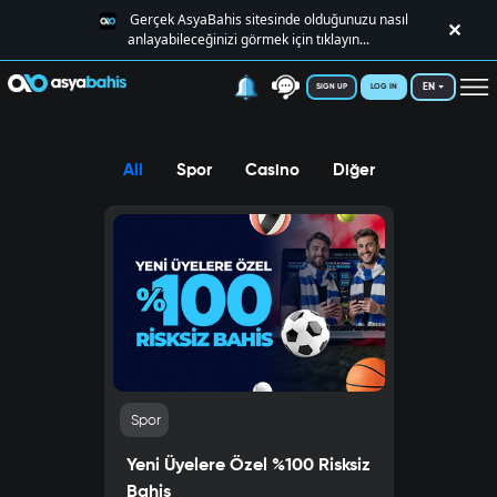
Gerçek AsyaBahis sitesinde olduğunuzu nasıl
✕
anlayabileceğinizi görmek için tıklayın...
EN
SIGN UP
LOG IN
Promotions
All
Spor
Casino
Diğer
Spor
Yeni Üyelere Özel %100 Risksiz
Bahis