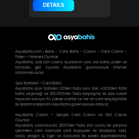
DETAILS
Asyabahis.com | Bahis - Canlı Bahis - Casino - Canlı Casino -
Poker – Yetenek Oyunları
Asyabahis, size tüm casino oyunlarının yanı sıra bahis, poker ve
tombala gibi oyunları Asyabahis güvencesiyle internet
ortamında sunar.
Spor Bahisleri - Canlı Bahis
Asyabahis spor bahisleri 20'den fazla spor dalı, 4000'den fazla
bahis seçeneği ve 100.000'den fazla karşılaşma ile size sürekli
heyecan sunuyor. En yüksek oranlar ve her an canlı karşılaşmalar
ile kazanma kapılarını Asyabahis güvencesiyle aralıyor.
Asyabahis Casino – Gerçek Canlı Casino ve Slot Casino
Oyunları
Asyabahis casinosunda 2500'den fazla slot oyunu ile şansınızı
çevirirken, canlı casinoda canlı krupiyeler ile blackjack, rulet,
sicbo, dragon & tiger ve baccarat ile sürekli kazanabilirsiniz.