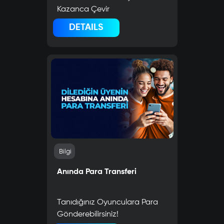
Kazanca Çevir
DETAILS
Bilgi
Anında Para Transferi
Tanıdığınız Oyunculara Para
Gönderebilirsiniz!