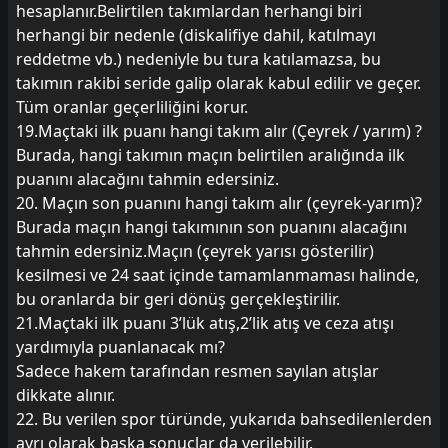
hesaplanır.Belirtilen takımlardan herhangi biri
herhangi bir nedenle (diskalifiye dahil, katılmayı
reddetme vb.) nedeniyle bu tura katılamazsa, bu
takımın rakibi seride galip olarak kabul edilir ve geçer.
Tüm oranlar geçerliliğini korur.
19.Maçtaki ilk puanı hangi takım alır (Çeyrek / yarım) ?
Burada, hangi takımın maçın belirtilen aralığında ilk
puanını alacağını tahmin edersiniz.
20. Maçın son puanını hangi takım alır (çeyrek-yarım)?
Burada maçın hangi takımının son puanını alacağını
tahmin edersiniz.Maçın (çeyrek yarısı gösterilir)
kesilmesi ve 24 saat içinde tamamlanmaması halinde,
bu oranlarda bir geri dönüş gerçekleştirilir.
21.Maçtaki ilk puanı 3’lük atış,2’lik atış ve ceza atışı
yardımıyla puanlanacak mı?
Sadece hakem tarafından resmen sayılan atışlar
dikkate alınır.
22. Bu verilen spor türünde, yukarıda bahsedilenlerden
ayrı olarak başka sonuçlar da verilebilir.