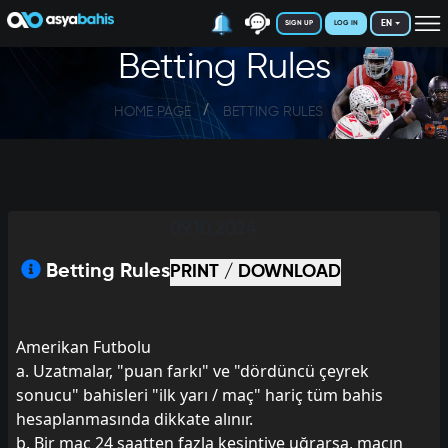
EN
SIGN UP
LOG IN
Privacy
Betting Rules
HOME PAGE
BETTING RULES
09.10.2024
Betting Rules
PRINT / DOWNLOAD
Amerikan Futbolu
a. Uzatmalar, "puan farkı" ve "dördüncü çeyrek
sonucu" bahisleri "ilk yarı / maç" hariç tüm bahis
hesaplanmasında dikkate alınır.
b. Bir maç 24 saatten fazla kesintiye uğrarsa, maçın