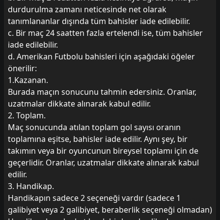
durdurulma zamanı neticesinde net olarak
tanımlananlar dışında tüm bahisler iade edilebilir.
c. Bir maç 24 saatten fazla ertelendi ise, tüm bahisler
iade edilebilir.
d. Amerikan Futbolu bahisleri için aşağıdaki öğeler
önerilir:
1.Kazanan.
Burada maçın sonucunu tahmin edersiniz. Oranlar,
uzatmalar dikkate alınarak kabul edilir.
2. Toplam.
Maç sonucunda atılan toplam gol sayısı oranın
toplamına eşitse, bahisler iade edilir. Aynı şey, bir
takımın veya bir oyuncunun bireysel toplamı için de
geçerlidir. Oranlar, uzatmalar dikkate alınarak kabul
edilir.
3. Handikap.
Handikapın sadece 2 seçeneği vardır (sadece 1
galibiyet veya 2 galibiyet, beraberlik seçeneği olmadan)