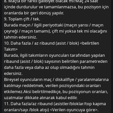
8. Maçta bir farklı galibiyet olacak mı?Maç 24 saat
içinde durdurulur ve tamamlanmazsa, bu pozisyon için
oranlarda bir geri dönüş yapılır.
9. Toplam çift / tek.
Burada maçın / ilgili periyottaki (maçın yarısı / maçın
çeyreği / maçın tamamı), çift mi yoksa tek mi olacağını
tahmin edersiniz.
10. Daha fazla / az ribaund (asist / blok) <belirtilen
Takım>
Burada, ilgili takımların oyuncuları tarafından yapılan
ribaund (asist / blok) sayısının belirtilen parametreden
daha fazla veya daha az olup olmadığını tahmin
edersiniz.
Bireysel oyuncuların maç / diskalifiye / yaralanmalarına
katılmayı reddetmek, verilen pozisyondaki oranları
etkilemez.Aksi belirtilmedikçe, bu pozisyonun oranları,
uzatmalar dikkate alınarak kabul edilir.
11. Daha fazla/az ribaund (asistler/bloklar/top kapma
oranları/sayı /blok atışı) <Verilen oyuncuya göre>.