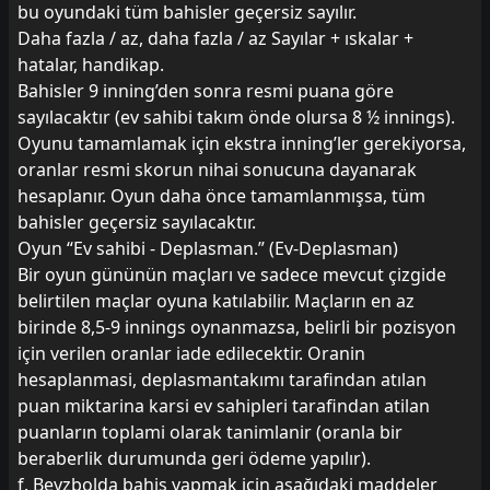
bu oyundaki tüm bahisler geçersiz sayılır.
Daha fazla / az, daha fazla / az Sayılar + ıskalar +
hatalar, handikap.
Bahisler 9 inning’den sonra resmi puana göre
sayılacaktır (ev sahibi takım önde olursa 8 ½ innings).
Oyunu tamamlamak için ekstra inning’ler gerekiyorsa,
oranlar resmi skorun nihai sonucuna dayanarak
hesaplanır. Oyun daha önce tamamlanmışsa, tüm
bahisler geçersiz sayılacaktır.
Oyun “Ev sahibi - Deplasman.” (Ev-Deplasman)
Bir oyun gününün maçları ve sadece mevcut çizgide
belirtilen maçlar oyuna katılabilir. Maçların en az
birinde 8,5-9 innings oynanmazsa, belirli bir pozisyon
için verilen oranlar iade edilecektir. Oranin
hesaplanmasi, deplasmantakımı tarafindan atılan
puan miktarina karsi ev sahipleri tarafindan atilan
puanların toplami olarak tanimlanir (oranla bir
beraberlik durumunda geri ödeme yapılır).
f. Beyzbolda bahis yapmak için aşağıdaki maddeler