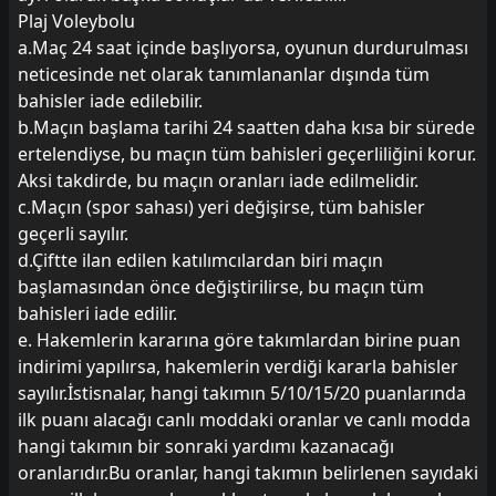
Plaj Voleybolu
a.Maç 24 saat içinde başlıyorsa, oyunun durdurulması
neticesinde net olarak tanımlananlar dışında tüm
bahisler iade edilebilir.
b.Maçın başlama tarihi 24 saatten daha kısa bir sürede
ertelendiyse, bu maçın tüm bahisleri geçerliliğini korur.
Aksi takdirde, bu maçın oranları iade edilmelidir.
c.Maçın (spor sahası) yeri değişirse, tüm bahisler
geçerli sayılır.
d.Çiftte ilan edilen katılımcılardan biri maçın
başlamasından önce değiştirilirse, bu maçın tüm
bahisleri iade edilir.
e. Hakemlerin kararına göre takımlardan birine puan
indirimi yapılırsa, hakemlerin verdiği kararla bahisler
sayılır.İstisnalar, hangi takımın 5/10/15/20 puanlarında
ilk puanı alacağı canlı moddaki oranlar ve canlı modda
hangi takımın bir sonraki yardımı kazanacağı
oranlarıdır.Bu oranlar, hangi takımın belirlenen sayıdaki