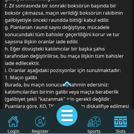
f. Zil sonrasında bir sonraki boksörün başında bir
boksör çıkmazsa, maçın verildiği boksörün rakibinin
galibiyetiyle önceki raundda bittiği kabul edilir.
g. Planlanan raund sayısı değiştiyse, mücadele
sonucundaki tüm bahisler geçerliliğini korur ve tur
sayısına ilişkin oranlar iade edilir.
h. Eğer dövüşteki katılımcılar bir başka şahıs
tarafından değiştirilirse, bu maça ilişkin tüm bahisler
iade edilecektir.
i. Oranlar aşağıdaki pozisyonlar için sunulmaktadır:
1. Maçın galibi
Burada, bu maçın sonucunu tahmin edersiniz:
katılımcılardan birinin galibi veya maçta beraberlik
(galibiyet şekli "kazanmak" için gerekli değildir:
Puanlara göre, KO, TK ya da Rakibin diskalifiye edilmesi
veya reddetmesi). Bahisler, halka ilan edilen resmi
sonuçlara göre sayılır (hakemler tarafından raporlarda
kaydedilen puanların olası dönüşümleri dahil). Daha
LogIn
Register
Sports
Slots