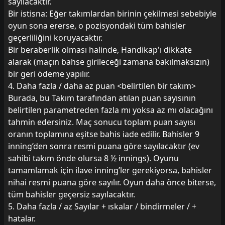
sayılacaktır.
Bir istisna: Eğer takımlardan birinin çekilmesi sebebiyle
oyun sona ererse, o pozisyondaki tüm bahisler
geçerliliğini koruyacaktır.
Bir beraberlik olması halinde, Handikap'ı dikkate
alarak (maçın bahse girileceği zamana bakılmaksızın)
bir geri ödeme yapılır.
4. Daha fazla / daha az puan <belirtilen bir takım>
Burada, bu Takım tarafından atılan puan sayısının
belirtilen parametreden fazla mı yoksa az mı olacağını
tahmin edersiniz. Maç sonucu toplam puan sayısı
oranın toplamına eşitse bahis iade edilir. Bahisler 9
inning’den sonra resmi puana göre sayılacaktır (ev
sahibi takım önde olursa 8 ½ innings). Oyunu
tamamlamak için ilave inning’ler gerekiyorsa, bahisler
nihai resmi puana göre sayılır. Oyun daha önce biterse,
tüm bahisler geçersiz sayılacaktır.
5. Daha fazla / az Sayılar + ıskalar / bindirmeler / +
hatalar.