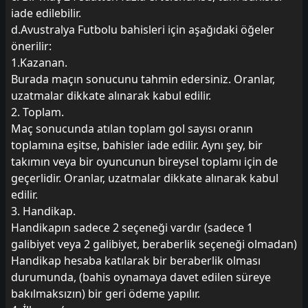
iade edilebilir.
d.Avustralya Futbolu bahisleri için aşağıdaki öğeler
önerilir:
1.Kazanan.
Burada maçın sonucunu tahmin edersiniz. Oranlar,
uzatmalar dikkate alınarak kabul edilir.
2. Toplam.
Maç sonucunda atılan toplam gol sayısı oranın
toplamına eşitse, bahisler iade edilir. Aynı şey, bir
takımın veya bir oyuncunun bireysel toplamı için de
geçerlidir. Oranlar, uzatmalar dikkate alınarak kabul
edilir.
3. Handikap.
Handikapın sadece 2 seçeneği vardır (sadece 1
galibiyet veya 2 galibiyet, beraberlik seçeneği olmadan)
Handikap hesaba katılarak bir beraberlik olması
durumunda, (bahis oynamaya davet edilen süreye
bakılmaksızın) bir geri ödeme yapılır.