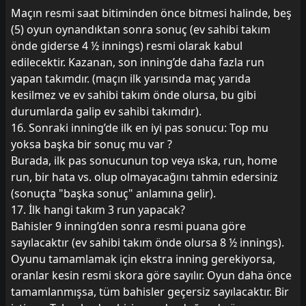
Maçın resmi saat bitiminden önce bitmesi halinde, beş
(5) oyun oynandıktan sonra sonuç (ev sahibi takım
önde giderse 4 ½ innings) resmi olarak kabul
edilecektir. Kazanan, son inning’de daha fazla run
yapan takımdır. (maçın ilk yarısında maç yarıda
kesilmez ve ev sahibi takım önde olursa, bu gibi
durumlarda galip ev sahibi takımdır).
16. Sonraki inning’de ilk en iyi pas sonucu: Top mu
yoksa başka bir sonuç mu var ?
Burada, ilk pas sonucunun top veya ıska, run, home
run, bir hata vs. olup olmayacağını tahmin edersiniz
(sonuçta "başka sonuç" anlamına gelir).
17. İlk hangi takım 3 run yapacak?
Bahisler 9 inning’den sonra resmi puana göre
sayılacaktır (ev sahibi takım önde olursa 8 ½ innings).
Oyunu tamamlamak için ekstra inning gerekiyorsa,
oranlar kesin resmi skora göre sayılır. Oyun daha önce
tamamlanmışsa, tüm bahisler geçersiz sayılacaktır. Bir