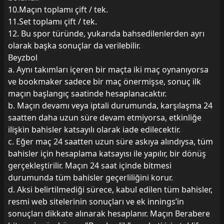
10.Maçın toplamı çift / tek.
11.Set toplamı çift / tek.
12. Bu spor türünde, yukarıda bahsedilenlerden ayrı
olarak başka sonuçlar da verilebilir.
Beyzbol
a. Aynı takımları içeren bir maçta iki maç oynanıyorsa
ve bookmaker sadece bir maç önermişse, sonuç ilk
maçın başlangıç saatinde hesaplanacaktır.
b. Maçın devamı veya iptali durumunda, karşılaşma 24
saatten daha uzun süre devam etmiyorsa, etkinliğe
ilişkin bahisler katsayılı olarak iade edilecektir.
c. Eğer maç 24 saatten uzun süre askıya alındıysa, tüm
bahisler için hesaplama katsayısı ile yapılır, bir dönüş
gerçekleştirilir. Maçın 24 saat içinde bitmesi
durumunda tüm bahisler geçerliliğini korur.
d. Aksi belirtilmediği sürece, kabul edilen tüm bahisler,
resmi web sitelerinin sonuçları ve ek innings’in
sonuçları dikkate alınarak hesaplanır. Maçın Berabere