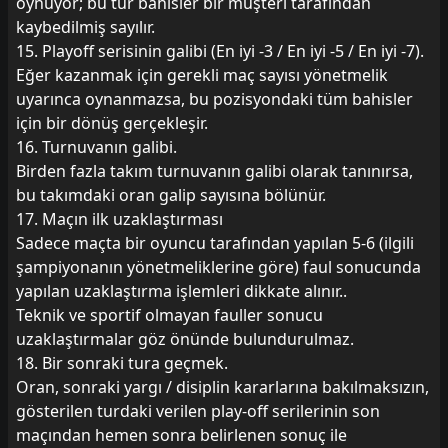
oynuyor; bu tür bahisler bir müşteri tarafından
kaybedilmiş sayılır.
15. Playoff serisinin galibi (En iyi -3 / En iyi -5 / En iyi -7).
Eğer kazanmak için gerekli maç sayısı yönetmelik
uyarınca oynanmazsa, bu pozisyondaki tüm bahisler
için bir dönüş gerçekleşir.
16. Turnuvanın galibi.
Birden fazla takım turnuvanın galibi olarak tanınırsa,
bu takımdaki oran galip sayısına bölünür.
17. Maçın ilk uzaklaştırması
Sadece maçta bir oyuncu tarafından yapılan 5-6 (ilgili
şampiyonanın yönetmeliklerine göre) faul sonucunda
yapılan uzaklaştırma işlemleri dikkate alınır..
Teknik ve sportif olmayan fauller sonucu
uzaklaştırmalar göz önünde bulundurulmaz.
18. Bir sonraki tura geçmek.
Oran, sonraki yargı / disiplin kararlarına bakılmaksızın,
gösterilen turdaki verilen play-off serilerinin son
maçından hemen sonra belirlenen sonuç ile