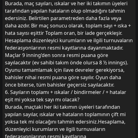
Burada, maç sayıları, ıskalar ve her iki takımın üyeleri
tarafından yapılan hataların olup olmadığını tahmin
edersiniz. Belirtilen parametreden daha fazla veya
daha azdır. Bir maç sonucu olarak, toplam sayı + ıska +
hata sayısı eşittir Toplam oran, bir iade gerçekleşir.
Hesaplama düzenleyici kurumların ve ilgili turnuvaların
federasyonlarının resmi kayıtlarına dayanmaktadır.
Maçlar 9 inning’den sonra resmi puana göre
sayılacaktır (ev sahibi takım önde olursa 8 ½ innings).
Oyunu tamamlamak için ilave devreler gerekiyorsa,
bahisler nihai resmi puana göre sayılır. Oyun daha
önce biterse, tüm bahisler geçersiz sayılacaktır.
6. Sayıların toplamı + ıskalar / bindirmeler / + hatalar
eşit mi yoksa tek sayı mı olacak?
Burada, maçtaki her iki takımın üyeleri tarafından
yapılan sayılar, ıskalar ve hataların toplamının çift mi
yoksa tek mi olacağını tahmin edersiniz.Hesaplama,
düzenleyici kurumların ve ilgili turnuvaların
federasyonlarının resmi kayıtlarına